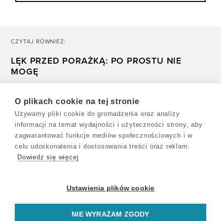
CZYTAJ RÓWNIEŻ:
LĘK PRZED PORAŻKĄ: PO PROSTU NIE
MOGĘ
Nie chciałam nawet próbować podjąć ryzyka; porażka była
O plikach cookie na tej stronie
nie do przyjęcia, przynosiła wstyd, a jej skutki dotykały
wszystkich wokół.
Używamy pliki cookie do gromadzenia oraz analizy
informacji na temat wydajności i użyteczności strony, aby
zagwarantować funkcje mediów społecznościowych i w
celu udoskonalenia i dostosowania treści oraz reklam.
NASTĘPNY ARTYKUŁ:
Dowiedz się więcej
STOP UZALEŻNIENIU!
Ustawienia plików cookie
Aby dzieci mogły rozpoznać kłamstwo, potrzebują
usłyszeć prawdę od rodziców. Zasługują na to.
NIE WYRAŻAM ZGODY