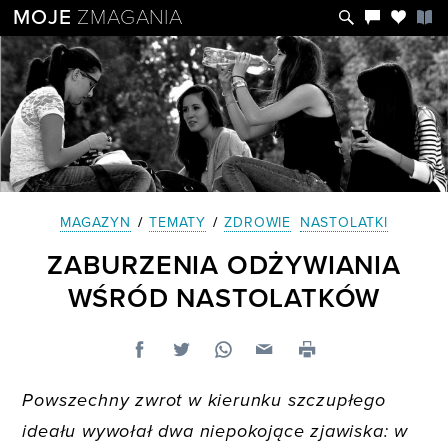
MOJE
ZMAGANIA
MAGAZYN
/
TEMATY
/
ZDROWIE
NASTOLATKI
ZABURZENIA ODŻYWIANIA
WŚRÓD NASTOLATKÓW
Powszechny zwrot w kierunku szczupłego
ideału wywołał dwa niepokojące zjawiska: w