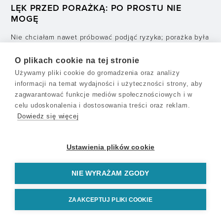
LĘK PRZED PORAŻKĄ: PO PROSTU NIE
MOGĘ
Nie chciałam nawet próbować podjąć ryzyka; porażka była
nie do przyjęcia, przynosiła wstyd, a jej skutki dotykały
O plikach cookie na tej stronie
wszystkich wokół.
Używamy pliki cookie do gromadzenia oraz analizy
informacji na temat wydajności i użyteczności strony, aby
zagwarantować funkcje mediów społecznościowych i w
NASTĘPNY ARTYKUŁ:
celu udoskonalenia i dostosowania treści oraz reklam.
Dowiedz się więcej
ŻYCIOWE PUŁAPKI, KTÓRE DUŻO KOSZTUJĄ
Wielu z nas pragnie dobrych zmian w swoim życiu.
Ustawienia plików cookie
Czasami jednak nawet wtedy, gdy wkładamy wiele wysiłku
w próbę zmiany, upragnione efekty nie
NIE WYRAŻAM ZGODY
KONTAKT
WARUNKI UŻYTKOWANIA
ZAAKCEPTUJ PLIKI COOKIE
O NAS / POLITYKA PRYWATNOŚCI
© Ruch Chrześcijański Mt28. Wszelkie prawa zastrzeżone. 2026