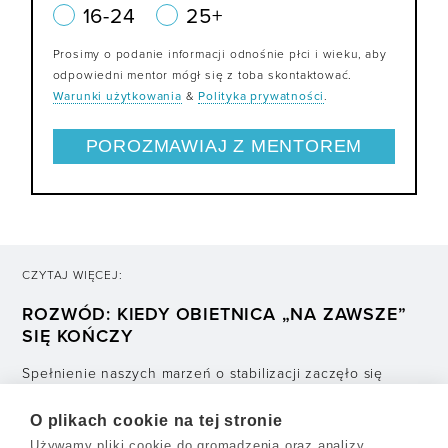
16-24
25+
Prosimy o podanie informacji odnośnie płci i wieku, aby
odpowiedni mentor mógł się z toba skontaktować.
Warunki użytkowania
&
Polityka prywatności
.
CZYTAJ WIĘCEJ:
ROZWÓD: KIEDY OBIETNICA „NA ZAWSZE”
SIĘ KOŃCZY
Spełnienie naszych marzeń o stabilizacji zaczęło się
przybliżać. Żyliśmy pełnią życia, ale wciąż towarzyszyło
O plikach cookie na tej stronie
nam niezadowolenie, jak szum w tle,
Używamy pliki cookie do gromadzenia oraz analizy