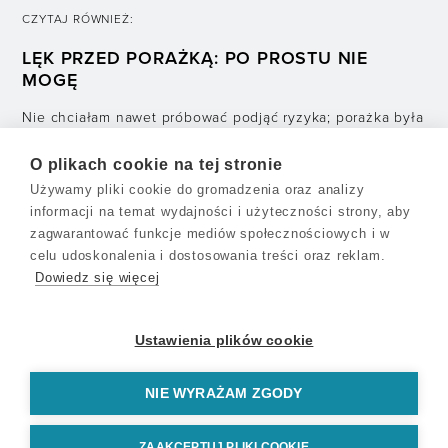
CZYTAJ RÓWNIEŻ:
LĘK PRZED PORAŻKĄ: PO PROSTU NIE
MOGĘ
Nie chciałam nawet próbować podjąć ryzyka; porażka była
nie do przyjęcia, przynosiła wstyd, a jej skutki dotykały
O plikach cookie na tej stronie
wszystkich wokół.
Używamy pliki cookie do gromadzenia oraz analizy
informacji na temat wydajności i użyteczności strony, aby
zagwarantować funkcje mediów społecznościowych i w
NASTĘPNY ARTYKUŁ:
celu udoskonalenia i dostosowania treści oraz reklam.
Dowiedz się więcej
DŁUGI I JAK Z NICH WYJŚĆ
Długi mają ogromny wpływ na jakość życia,
Ustawienia plików cookie
samopoczucie, relacje z innymi, a także na zdrowie. Życie
osób zadłużonych jest zdeterminowane myśleniem o
NIE WYRAŻAM ZGODY
KONTAKT
WARUNKI UŻYTKOWANIA
ZAAKCEPTUJ PLIKI COOKIE