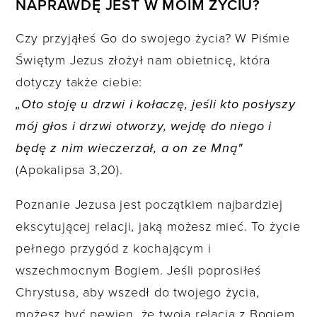
NAPRAWDĘ JEST W MOIM ŻYCIU?
Czy przyjąłeś Go do swojego życia? W Piśmie
Świętym Jezus złożył nam obietnicę, która
dotyczy także ciebie:
„Oto stoję u drzwi i kołaczę, jeśli kto posłyszy
mój głos i drzwi otworzy, wejdę do niego i
będę z nim wieczerzał, a on ze Mną"
(Apokalipsa 3,20).
Poznanie Jezusa jest początkiem najbardziej
ekscytującej relacji, jaką możesz mieć. To życie
pełnego przygód z kochającym i
wszechmocnym Bogiem. Jeśli poprosiłeś
Chrystusa, aby wszedł do twojego życia,
możesz być pewien, że twoja relacja z Bogiem